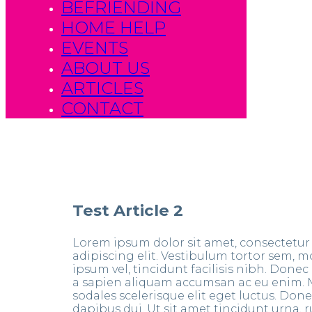
BEFRIENDING
HOME HELP
EVENTS
ABOUT US
ARTICLES
CONTACT
Test Article 2
Lorem ipsum dolor sit amet, consectetur
adipiscing elit. Vestibulum tortor sem, m
ipsum vel, tincidunt facilisis nibh. Done
a sapien aliquam accumsan ac eu enim. 
sodales scelerisque elit eget luctus. Don
dapibus dui. Ut sit amet tincidunt urna, 