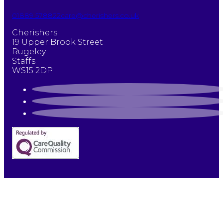
01889 578822
care@cherishers.co.uk
Cherishers
19 Upper Brook Street
Rugeley
Staffs
WS15 2DP