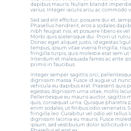
dapibus mauris. Nullam blandit imperdie
varius. Integer iaculis arcu ac commodo v
Sed sed elit efficitur, posuere dui et, sem
Phasellus hendrerit, eros a sodales dapi
nibh feugiat nisi, et posuere libero ex vel v
Morbi quis scelerisque dui. Proin ut rutru
Donec eget aliquet justo, id egestas ligul
tempus, ipsum vitae viverra fringilla, risu
fringilla turpis, quis molestie erat sem ut v
Interdum et malesuada fames ac ante i
primis in faucibus.
Integer semper sagittis orci, pellentesqu
dignissim massa. Fusce id augue ut nunc e
vehicula eu dapibus erat. Praesent quis 
egestas, dignissim urna vitae, mollis lacus
Pellentesque eu mauris auctor, sagittis
quis, consequat urna. Quisque pharetra p
enim sodales, ut finibus odio venenatis. 
fringilla leo. Curabitur vel odio vel tellus 
dignissim lacinia eu mauris. Fusce molest
ipsum, sed vestibulum dolor sollicitudin s
Phasellus et erat ex.